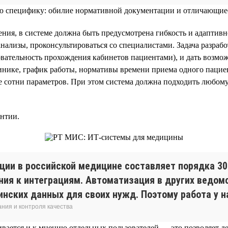
вою специфику: обилие нормативной документации и отличающиес
ния, в системе должна быть предусмотрена гибкость и адаптив
нализы, проконсультироваться со специалистами. Задача разраб
тельность прохождения кабинетов пациентами), и дать возможн
инике, график работы, нормативы времени приема одного пацие
ще сотни параметров. При этом система должна подходить любо
антии.
ии в российской медицине составляет порядка 30% 
ния к интеграциям. Автоматизация в других ведо
инских данных для своих нужд. Поэтому работа у на
ния и контроля качества
ивается и к мнению отдельных пользователей — это позволяет 