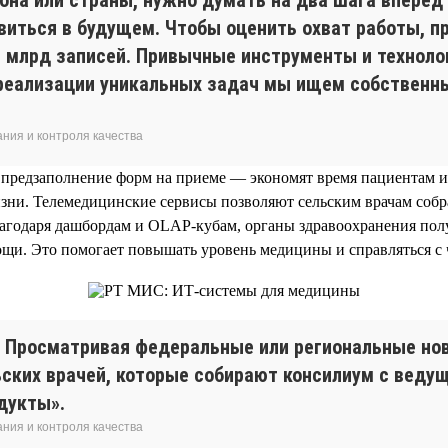
явиться в будущем. Чтобы оценить охват работы, пр
 1 млрд записей. Привычные инструменты и техноло
 реализации уникальных задач мы ищем собственн
ния и контроля качества
 предзаполнение форм на приеме — экономят время пациентам и
зни. Телемедицинские сервисы позволяют сельским врачам соб
лагодаря дашбордам и OLAP-кубам, органы здравоохранения пол
щи. Это помогает повышать уровень медицины и справляться с
. Просматривая федеральные или региональные нов
ельских врачей, которые собирают консилиум с вед
дукты».
ния и контроля качества