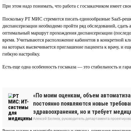
При этом надо понимать, что работа с госзаказчиком имеет с
Поскольку РТ МИС стремится писать единообразные SaaS-реше
диспансеризации необходимо пройти ряд обследований, сдать а
оптимальный маршрут прохождения диспансеризации (последова
время. Учитываются расположение кабинетов в конкретной кл
на которых высвечивается приглашение пациента к врачу, и е
гибкую настройку.
Есть еще одна особенность госзаказа — это стабильность и гар
«По моим оценкам, объем автоматизац
постоянно появляются новые требова
здравоохранения, но и требует медиц
Алексей Беляев, руководитель департамента проектирова
Решая задачи в масштабе региона и страны, компания прислуш