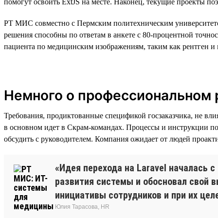
помогут освоить ExtJS на месте. Наконец, текущие проекты по
РТ МИС совместно с Пермским политехническим университето
решения способны по ответам в анкете с 80-процентной точно
пациента по медицинским изображениям, таким как рентген и 
Немного о профессиональном р
Требования, продиктованные спецификой госзаказчика, не вли
в основном идет в Скрам-командах. Процессы и инструкции по
обсудить с руководителем. Компания ожидает от людей проакти
«Идея перехода на Laravel началась 
развития системы и обосновал свой в
инициативы сотрудников и при их цел
Юлия Тарасова, HR