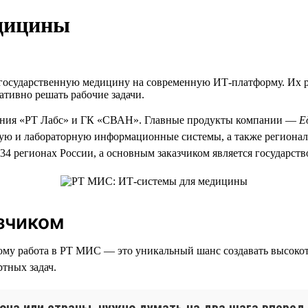
дицины
государственную медицину на современную ИТ-платформу. Их р
тивно решать рабочие задачи.
ния «РТ Лабс» и ГК «СВАН». Главные продукты компании —
Е
ую и лабораторную информационные системы, а также региона
4 регионах России, а основным заказчиком является государств
зчиком
ому работа в РТ МИС — это уникальный шанс создавать высоко
ртных задач.
она или страны, нужно думать на два шага вперед