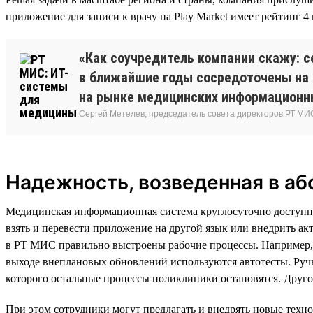
приложение для записи к врачу на Play Market имеет рейтинг 4 
«Как соучредитель компании скажу: с
в ближайшие годы сосредоточены на 
на рынке медицинских информационны
Сергей Метелев, председатель совета директоров РТ МИ
Надежность, возведенная в а
Медицинская информационная система круглосуточно доступна 
взять и перевести приложение на другой язык или внедрить а
в РТ МИС правильно выстроены рабочие процессы. Например, р
выходе внеплановых обновлений используются автотесты. Руч
которого остальные процессы поликлиники остановятся. Друго
При этом сотрудники могут предлагать и внедрять новые тех