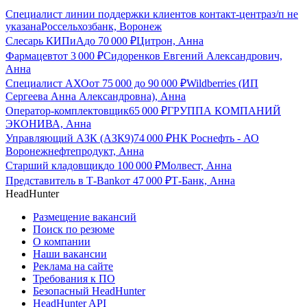
Специалист линии поддержки клиентов контакт-центра
з/п не
указана
Россельхозбанк, Воронеж
Слесарь КИПиА
до
70 000
₽
Цитрон, Анна
Фармацевт
от
3 000
₽
Сидоренков Евгений Александрович,
Анна
Специалист АХО
от
75 000
до
90 000
₽
Wildberries (ИП
Сергеева Анна Александровна), Анна
Оператор-комплектовщик
65 000
₽
ГРУППА КОМПАНИЙ
ЭКОНИВА, Анна
Управляющий АЗК (АЗК9)
74 000
₽
НК Роснефть - АО
Воронежнефтепродукт, Анна
Старший кладовщик
до
100 000
₽
Молвест, Анна
Представитель в Т-Bank
от
47 000
₽
Т-Банк, Анна
HeadHunter
Размещение вакансий
Поиск по резюме
О компании
Наши вакансии
Реклама на сайте
Требования к ПО
Безопасный HeadHunter
HeadHunter API