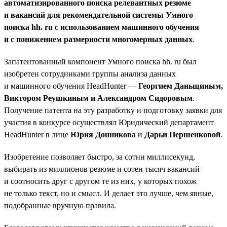
автоматизированного поиска релевантных резюме
и вакансий для рекомендательной системы Умного
поиска hh. ru с использованием машинного обучения
и с понижением размерности многомерных данных
.
Запатентованный компонент Умного поиска hh. ru был
изобретен сотрудниками группы анализа данных
и машинного обучения HeadHunter —
Георгием Даньщиным,
Виктором Реушкиным и Александром Сидоровым
.
Получение патента на эту разработку и подготовку заявки для
участия в конкурсе осуществлял Юридический департамент
HeadHunter в лице
Юрия Донникова
и
Дарьи Першенковой
.
Изобретение позволяет быстро, за сотни миллисекунд,
выбирать из миллионов резюме и сотен тысяч вакансий
и соотносить друг с другом те из них, у которых похож
не только текст, но и смысл. И делает это лучше, чем явные,
подобранные вручную правила.