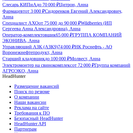
Слесарь КИПиА
до
70 000
₽
Цитрон, Анна
Фармацевт
от
3 000
₽
Сидоренков Евгений Александрович,
Анна
Специалист АХО
от
75 000
до
90 000
₽
Wildberries (ИП
Сергеева Анна Александровна), Анна
Оператор-комплектовщик
65 000
₽
ГРУППА КОМПАНИЙ
ЭКОНИВА, Анна
Управляющий АЗК (АЗК9)
74 000
₽
НК Роснефть - АО
Воронежнефтепродукт, Анна
Старший кладовщик
до
100 000
₽
Молвест, Анна
Электромонтер на свинокомплекс
от
72 000
₽
Группа компаний
АГРОЭКО, Анна
HeadHunter
Размещение вакансий
Поиск по резюме
О компании
Наши вакансии
Реклама на сайте
Требования к ПО
Безопасный HeadHunter
HeadHunter API
Партнерам