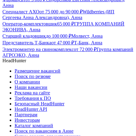
Анна
Специалист АХО
от
75 000
до
90 000
₽
Wildberries (ИП
Сергеева Анна Александровна), Анна
Оператор-комплектовщик
65 000
₽
ГРУППА КОМПАНИЙ
ЭКОНИВА, Анна
Старший кладовщик
до
100 000
₽
Молвест, Анна
Представитель Т-Банка
от
47 000
₽
Т-Банк, Анна
Электромонтер на свинокомплекс
от
72 000
₽
Группа компаний
АГРОЭКО, Анна
HeadHunter
Размещение вакансий
Поиск по резюме
О компании
Наши вакансии
Реклама на сайте
Требования к ПО
Безопасный HeadHunter
HeadHunter API
Партнерам
Инвесторам
Каталог компаний
Поиск по вакансиям в Анне