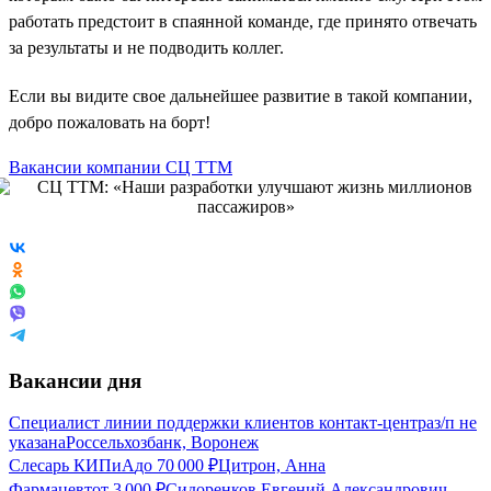
работать предстоит в спаянной команде, где принято отвечать
за результаты и не подводить коллег.
Если вы видите свое дальнейшее развитие в такой компании,
добро пожаловать на борт!
Вакансии компании СЦ ТТМ
Вакансии дня
Специалист линии поддержки клиентов контакт-центра
з/п не
указана
Россельхозбанк, Воронеж
Слесарь КИПиА
до
70 000
₽
Цитрон, Анна
Фармацевт
от
3 000
₽
Сидоренков Евгений Александрович,