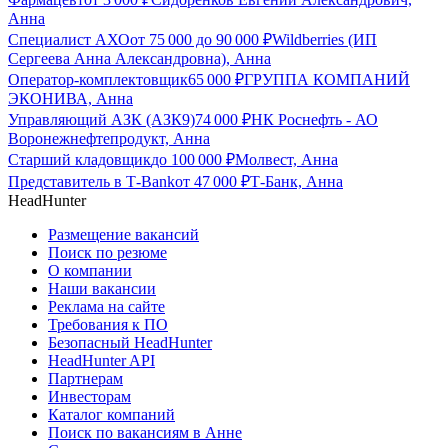
Анна
Специалист АХО
от
75 000
до
90 000
₽
Wildberries (ИП
Сергеева Анна Александровна), Анна
Оператор-комплектовщик
65 000
₽
ГРУППА КОМПАНИЙ
ЭКОНИВА, Анна
Управляющий АЗК (АЗК9)
74 000
₽
НК Роснефть - АО
Воронежнефтепродукт, Анна
Старший кладовщик
до
100 000
₽
Молвест, Анна
Представитель в Т-Bank
от
47 000
₽
Т-Банк, Анна
HeadHunter
Размещение вакансий
Поиск по резюме
О компании
Наши вакансии
Реклама на сайте
Требования к ПО
Безопасный HeadHunter
HeadHunter API
Партнерам
Инвесторам
Каталог компаний
Поиск по вакансиям в Анне