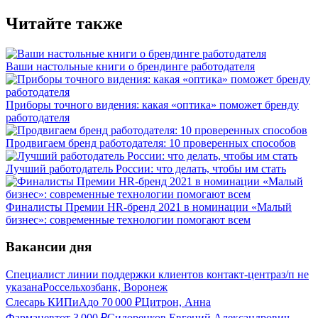
Читайте также
Ваши настольные книги о брендинге работодателя
Приборы точного видения: какая «оптика» поможет бренду
работодателя
Продвигаем бренд работодателя: 10 проверенных способов
Лучший работодатель России: что делать, чтобы им стать
Финалисты Премии HR-бренд 2021 в номинации «Малый
бизнес»: современные технологии помогают всем
Вакансии дня
Специалист линии поддержки клиентов контакт-центра
з/п не
указана
Россельхозбанк, Воронеж
Слесарь КИПиА
до
70 000
₽
Цитрон, Анна
Фармацевт
от
3 000
₽
Сидоренков Евгений Александрович,