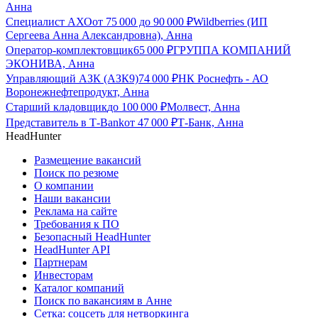
Анна
Специалист АХО
от
75 000
до
90 000
₽
Wildberries (ИП
Сергеева Анна Александровна), Анна
Оператор-комплектовщик
65 000
₽
ГРУППА КОМПАНИЙ
ЭКОНИВА, Анна
Управляющий АЗК (АЗК9)
74 000
₽
НК Роснефть - АО
Воронежнефтепродукт, Анна
Старший кладовщик
до
100 000
₽
Молвест, Анна
Представитель в Т-Bank
от
47 000
₽
Т-Банк, Анна
HeadHunter
Размещение вакансий
Поиск по резюме
О компании
Наши вакансии
Реклама на сайте
Требования к ПО
Безопасный HeadHunter
HeadHunter API
Партнерам
Инвесторам
Каталог компаний
Поиск по вакансиям в Анне
Сетка: соцсеть для нетворкинга