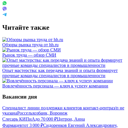
Читайте также
Обзоры рынка труда от hh.ru
Рынок труда — обзор СМИ
Опыт мастерства: как передача знаний и опыта формирует
прочные команды специалистов в промышленности
Вовлечённость персонала — ключ к успеху компании
Вакансии дня
Специалист линии поддержки клиентов контакт-центра
з/п не
указана
Россельхозбанк, Воронеж
Слесарь КИПиА
до
70 000
₽
Цитрон, Анна
Фармацевт
от
3 000
₽
Сидоренков Евгений Александрович,