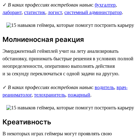
✓
В каких профессиях востребован навык
:
бухгалтер
,
лаборант
,
статистик
,
логист
,
системный администратор
.
Молниеносная реакция
Эмерджентный геймплей учит на лету анализировать
обстановку, принимать быстрые решения в условиях полной
неопределенности, оперативно выполнять действия
и за секунду переключаться с одной задачи на другую.
✓
В каких профессиях востребован навык
:
водитель
,
врач-
реаниматолог
,
телохранитель
,
пожарный
.
Креативность
В некоторых играх геймеры могут проявлять свою