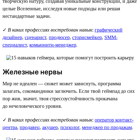
творческую натуру, создавая уникальные конструкции, и даже
целые Вселенные, исследуя новые подходы или решая
нестандартные задачи.
✓
В каких профессиях востребован навык
:
графический
дизайнер
,
сценарист
,
продюсер
,
сторисмейкер
,
SMM-
специалист
,
комьюнити-менеджер
.
Железные нервы
Мир не идеален — сюжет может зависнуть, программа
залагать, сокомандники заглючить. Если твой геймпад до сих
пор жив, значит, твоя стрессоустойчивость прокачана
до нечеловеческого уровня.
✓
В каких профессиях востребован навык
:
оператор контакт-
центра
,
продавец
,
акушер
,
психолог
,
менеджер по продажам
.