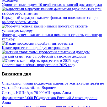
Удивительные рядом: 10 необычных вакансий для молодежи
Карьерный марафон: какими фильмами вдохновиться при
выборе работы мечты
Формула успеха: какие навыки помогают строить успешную
карьеру
Какие профессии подойдут интровертам
Легкий старт: топ-5 профессий с высоким доходом
Советы: как выбрать профессию в 2025 году
Вакансии дня
Специалист линии поддержки клиентов контакт-центра
з/п не
указана
Россельхозбанк, Воронеж
Слесарь КИПиА
до
70 000
₽
Цитрон, Анна
Фармацевт
от
3 000
₽
Сидоренков Евгений Александрович,
Анна