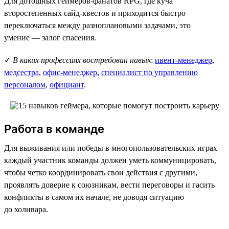
Для дотошных геймеров-фанатов RPG, где куча
второстепенных сайд-квестов и приходится быстро
переключаться между разноплановыми задачами, это
умение — залог спасения.
✓
В каких профессиях востребован навык
:
ивент-менеджер
,
медсестра
,
офис-менеджер
,
специалист по управлению
персоналом
,
официант
.
Работа в команде
Для выживания или победы в многопользовательских играх
каждый участник команды должен уметь коммуницировать,
чтобы четко координировать свои действия с другими,
проявлять доверие к союзникам, вести переговоры и гасить
конфликты в самом их начале, не доводя ситуацию
до холивара.