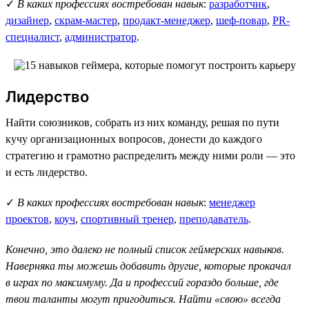
✓
В каких профессиях востребован навык
:
разработчик
,
дизайнер
,
скрам-мастер
,
продакт-менеджер
,
шеф-повар
,
PR-
специалист
,
администратор
.
Лидерство
Найти союзников, собрать из них команду, решая по пути
кучу организационных вопросов, донести до каждого
стратегию и грамотно распределить между ними роли — это
и есть лидерство.
✓
В каких профессиях востребован навык
:
менеджер
проектов
,
коуч
,
спортивный тренер
,
преподаватель
.
Конечно, это далеко не полный список геймерских навыков.
Наверняка ты можешь добавить другие, которые прокачал
в играх по максимуму. Да и профессий гораздо больше, где
твои таланты могут пригодиться. Найти «свою» всегда