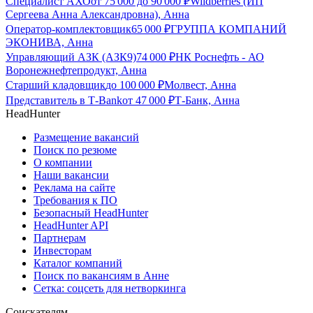
Специалист АХО
от
75 000
до
90 000
₽
Wildberries (ИП
Сергеева Анна Александровна), Анна
Оператор-комплектовщик
65 000
₽
ГРУППА КОМПАНИЙ
ЭКОНИВА, Анна
Управляющий АЗК (АЗК9)
74 000
₽
НК Роснефть - АО
Воронежнефтепродукт, Анна
Старший кладовщик
до
100 000
₽
Молвест, Анна
Представитель в Т-Bank
от
47 000
₽
Т-Банк, Анна
HeadHunter
Размещение вакансий
Поиск по резюме
О компании
Наши вакансии
Реклама на сайте
Требования к ПО
Безопасный HeadHunter
HeadHunter API
Партнерам
Инвесторам
Каталог компаний
Поиск по вакансиям в Анне
Сетка: соцсеть для нетворкинга
Соискателям