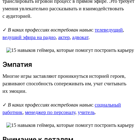
транслировать игровой процесс в прямом эфире. Это требует
умения увлекательно рассказывать и взаимодействовать
с аудиторией.
✓
В каких профессиях востребован навык
:
телеведущий
,
ведущий эфира на радио
,
актер
,
адвокат
.
Эмпатия
Многие игры заставляют проникнуться историей героев,
развивают способность сопереживать им, учат считывать
их эмоции.
✓
В каких профессиях востребован навык
:
социальный
работник
,
менеджер по персоналу
,
учитель
.
Внимание к деталям