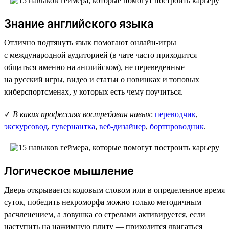
Знание английского языка
Отлично подтянуть язык помогают онлайн-игры
с международной аудиторией (в чате часто приходится
общаться именно на английском), не переведенные
на русский игры, видео и статьи о новинках и топовых
киберспортсменах, у которых есть чему поучиться.
✓
В каких профессиях востребован навык
:
переводчик
,
экскурсовод
,
гувернантка
,
веб-дизайнер
,
бортпроводник
.
Логическое мышление
Дверь открывается кодовым словом или в определенное время
суток, победить некроморфа можно только методичным
расчленением, а ловушка со стрелами активируется, если
наступить на нажимную плиту — приходится двигаться