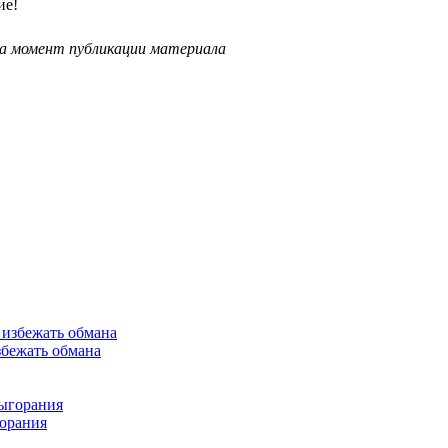
ие!
на момент публикации материала
збежать обмана
горания