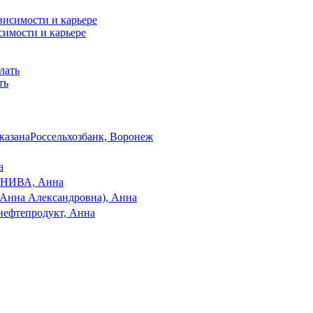
симости и карьере
ть
указана
Россельхозбанк, Воронеж
а
ИВА, Анна
а Анна Александровна), Анна
нефтепродукт, Анна