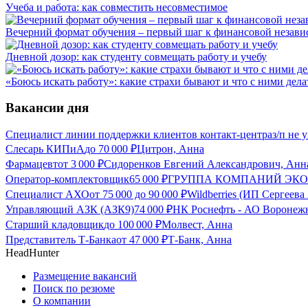
Учеба и работа: как совместить несовместимое
Вечерний формат обучения – первый шаг к финансовой незави
Дневной дозор: как студенту совмещать работу и учебу
«Боюсь искать работу»: какие страхи бывают и что с ними дела
Вакансии дня
Специалист линии поддержки клиентов контакт-центра
з/п не 
Слесарь КИПиА
до
70 000
₽
Цитрон, Анна
Фармацевт
от
3 000
₽
Сидоренков Евгений Александрович, Анн
Оператор-комплектовщик
65 000
₽
ГРУППА КОМПАНИЙ ЭКОН
Специалист АХО
от
75 000
до
90 000
₽
Wildberries (ИП Сергеев
Управляющий АЗК (АЗК9)
74 000
₽
НК Роснефть - АО Воронеж
Старший кладовщик
до
100 000
₽
Молвест, Анна
Представитель Т-Банка
от
47 000
₽
Т-Банк, Анна
HeadHunter
Размещение вакансий
Поиск по резюме
О компании