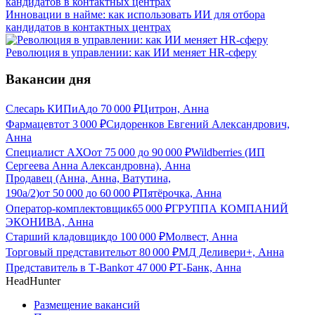
Инновации в найме: как использовать ИИ для отбора
кандидатов в контактных центрах
Революция в управлении: как ИИ меняет HR-сферу
Вакансии дня
Слесарь КИПиА
до
70 000
₽
Цитрон, Анна
Фармацевт
от
3 000
₽
Сидоренков Евгений Александрович,
Анна
Специалист АХО
от
75 000
до
90 000
₽
Wildberries (ИП
Сергеева Анна Александровна), Анна
Продавец (Анна, Анна, Ватутина,
190а/2)
от
50 000
до
60 000
₽
Пятёрочка, Анна
Оператор-комплектовщик
65 000
₽
ГРУППА КОМПАНИЙ
ЭКОНИВА, Анна
Старший кладовщик
до
100 000
₽
Молвест, Анна
Торговый представитель
от
80 000
₽
МД Деливери+, Анна
Представитель в Т-Bank
от
47 000
₽
Т-Банк, Анна
HeadHunter
Размещение вакансий