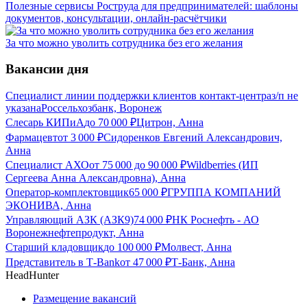
Полезные сервисы Роструда для предпринимателей: шаблоны
документов, консультации, онлайн-расчётчики
За что можно уволить сотрудника без его желания
Вакансии дня
Специалист линии поддержки клиентов контакт-центра
з/п не
указана
Россельхозбанк, Воронеж
Слесарь КИПиА
до
70 000
₽
Цитрон, Анна
Фармацевт
от
3 000
₽
Сидоренков Евгений Александрович,
Анна
Специалист АХО
от
75 000
до
90 000
₽
Wildberries (ИП
Сергеева Анна Александровна), Анна
Оператор-комплектовщик
65 000
₽
ГРУППА КОМПАНИЙ
ЭКОНИВА, Анна
Управляющий АЗК (АЗК9)
74 000
₽
НК Роснефть - АО
Воронежнефтепродукт, Анна
Старший кладовщик
до
100 000
₽
Молвест, Анна
Представитель в Т-Bank
от
47 000
₽
Т-Банк, Анна
HeadHunter
Размещение вакансий