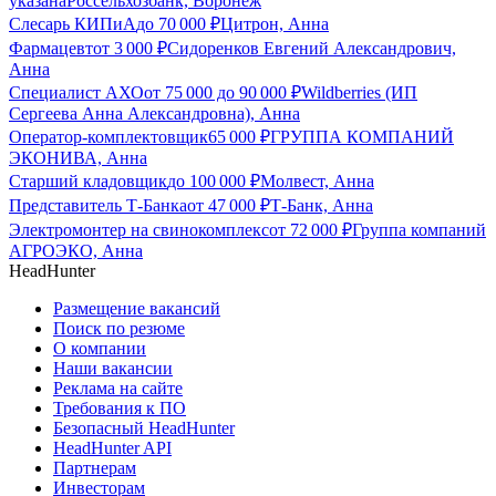
указана
Россельхозбанк, Воронеж
Слесарь КИПиА
до
70 000
₽
Цитрон, Анна
Фармацевт
от
3 000
₽
Сидоренков Евгений Александрович,
Анна
Специалист АХО
от
75 000
до
90 000
₽
Wildberries (ИП
Сергеева Анна Александровна), Анна
Оператор-комплектовщик
65 000
₽
ГРУППА КОМПАНИЙ
ЭКОНИВА, Анна
Старший кладовщик
до
100 000
₽
Молвест, Анна
Представитель Т-Банка
от
47 000
₽
Т-Банк, Анна
Электромонтер на свинокомплекс
от
72 000
₽
Группа компаний
АГРОЭКО, Анна
HeadHunter
Размещение вакансий
Поиск по резюме
О компании
Наши вакансии
Реклама на сайте
Требования к ПО
Безопасный HeadHunter
HeadHunter API
Партнерам
Инвесторам