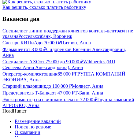
Как решить, сколько платить работнику
Вакансии дня
Специалист линии поддержки клиентов контакт-центра
з/п не
указана
Россельхозбанк, Воронеж
Слесарь КИПиА
до
70 000
₽
Цитрон, Анна
Фармацевт
от
3 000
₽
Сидоренков Евгений Александрович,
Анна
Специалист АХО
от
75 000
до
90 000
₽
Wildberries (ИП
Сергеева Анна Александровна), Анна
Оператор-комплектовщик
65 000
₽
ГРУППА КОМПАНИЙ
ЭКОНИВА, Анна
Старший кладовщик
до
100 000
₽
Молвест, Анна
Представитель Т-Банка
от
47 000
₽
Т-Банк, Анна
Электромонтер на свинокомплекс
от
72 000
₽
Группа компаний
АГРОЭКО, Анна
HeadHunter
Размещение вакансий
Поиск по резюме
О компании