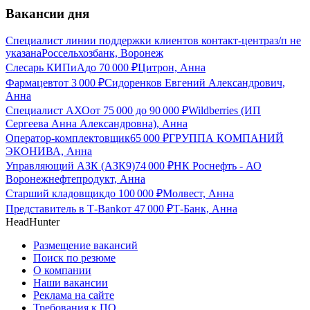
Вакансии дня
Специалист линии поддержки клиентов контакт-центра
з/п не
указана
Россельхозбанк, Воронеж
Слесарь КИПиА
до
70 000
₽
Цитрон, Анна
Фармацевт
от
3 000
₽
Сидоренков Евгений Александрович,
Анна
Специалист АХО
от
75 000
до
90 000
₽
Wildberries (ИП
Сергеева Анна Александровна), Анна
Оператор-комплектовщик
65 000
₽
ГРУППА КОМПАНИЙ
ЭКОНИВА, Анна
Управляющий АЗК (АЗК9)
74 000
₽
НК Роснефть - АО
Воронежнефтепродукт, Анна
Старший кладовщик
до
100 000
₽
Молвест, Анна
Представитель в Т-Bank
от
47 000
₽
Т-Банк, Анна
HeadHunter
Размещение вакансий
Поиск по резюме
О компании
Наши вакансии
Реклама на сайте
Требования к ПО