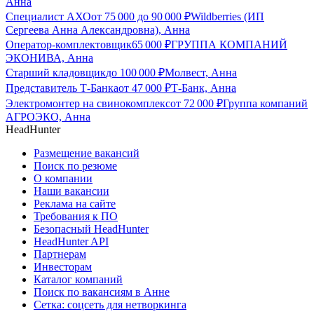
Анна
Специалист АХО
от
75 000
до
90 000
₽
Wildberries (ИП
Сергеева Анна Александровна), Анна
Оператор-комплектовщик
65 000
₽
ГРУППА КОМПАНИЙ
ЭКОНИВА, Анна
Старший кладовщик
до
100 000
₽
Молвест, Анна
Представитель Т-Банка
от
47 000
₽
Т-Банк, Анна
Электромонтер на свинокомплекс
от
72 000
₽
Группа компаний
АГРОЭКО, Анна
HeadHunter
Размещение вакансий
Поиск по резюме
О компании
Наши вакансии
Реклама на сайте
Требования к ПО
Безопасный HeadHunter
HeadHunter API
Партнерам
Инвесторам
Каталог компаний
Поиск по вакансиям в Анне
Сетка: соцсеть для нетворкинга