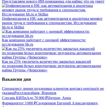
Представляем нового ИИ-помощника для найма: что он умеет
Цифровизация в HR: как автоматизация и аналитика меняют
рынок труда и требования к специалистам. Исследование
hh.ru и Skillaz
Как компании работают с оценкой эффективности:
исследование hh.ru
Как на 25% увеличить количество закрытых вакансий
по позициям белых воротничков: результаты автоматизации
найма Группы «Черкизово»
Вакансии дня
Специалист линии поддержки клиентов контакт-центра
з/п не
указана
Россельхозбанк, Воронеж
Слесарь КИПиА
до
70 000
₽
Цитрон, Анна
Фармацевт
от
3 000
₽
Сидоренков Евгений Александрович,