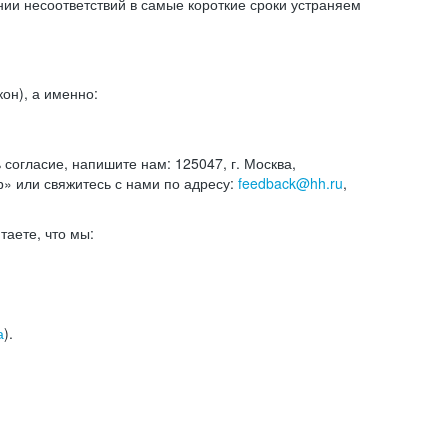
и несоответствий в самые короткие сроки устраняем
он), а именно:
ь согласие, напишите нам: 125047, г. Москва,
р» или свяжитесь с нами по адресу:
feedback@hh.ru
,
итаете, что мы:
а
).