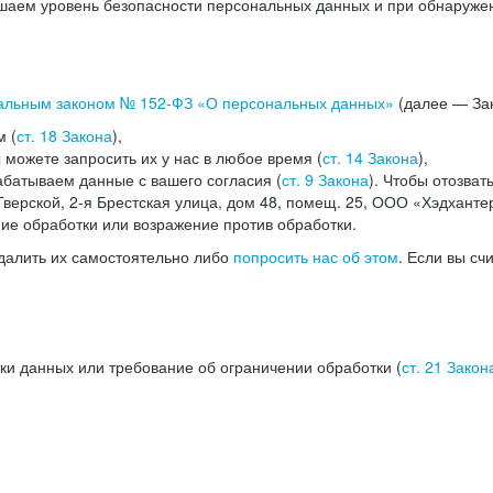
аем уровень безопасности персональных данных и при обнаружени
альным законом №
152-ФЗ
«О персональных данных»
(далее — Зак
м (
ст. 18 Закона
),
можете запросить их у нас в любое время (
ст. 14 Закона
),
абатываем данные с вашего согласия (
ст. 9 Закона
). Чтобы отозват
верской, 2-я Брестская улица, дом 48, помещ. 25, ООО «Хэдханте
ние обработки или возражение против обработки.
далить их самостоятельно либо
попросить нас об этом
. Если вы сч
ки данных или требование об ограничении обработки (
ст. 21 Закон