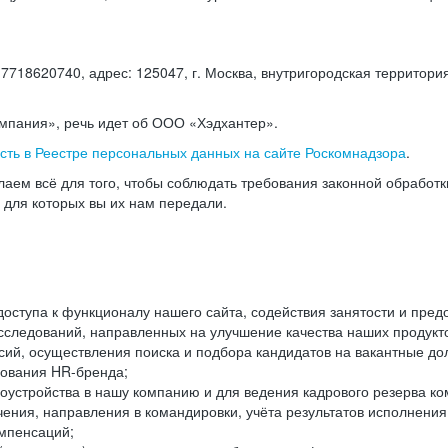
18620740, адрес: 125047, г. Москва, внутригородская территория
омпания», речь идет об ООО «Хэдхантер».
есть в Реестре персональных данных на сайте Роскомнадзора
.
аем всё для того, чтобы соблюдать требования законной обработ
, для которых вы их нам передали.
ступа к функционалу нашего сайта, содействия занятости и пред
следований, направленных на улучшение качества наших продуктов
ий, осуществления поиска и подбора кандидатов на вакантные дол
ования HR-бренда;
оустройства в нашу компанию и для ведения кадрового резерва ко
чения, направления в командировки, учёта результатов исполнени
омпенсаций;