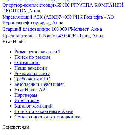
Оператор-комплектовщик
65 000
₽
ГРУППА КОМПАНИЙ
ЭКОНИВА, Анна
Управляющий АЗК (АЗК9)
74 000
₽
НК Роснефть - АО
Воронежнефтепродукт, Анна
Старший кладовщик
до
100 000
₽
Молвест, Анна
Представитель в Т-Bank
от
47 000
₽
Т-Банк, Анна
HeadHunter
Размещение вакансий
Поиск по резюме
О компании
Наши вакансии
Реклама на сайте
Требования к ПО
Безопасный HeadHunter
HeadHunter API
Партнерам
Инвесторам
Каталог компаний
Поиск по вакансиям в Анне
Сетка: соцсеть для нетворкинга
Соискателям