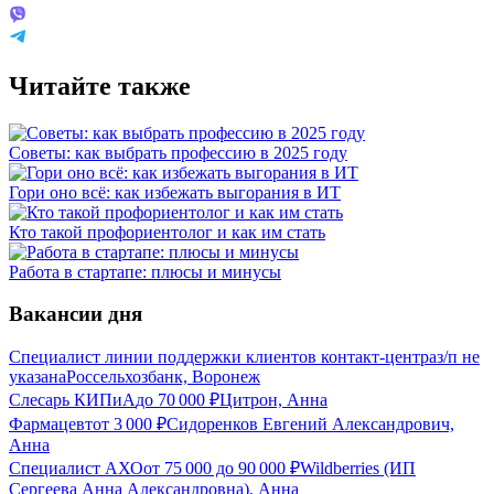
Читайте также
Советы: как выбрать профессию в 2025 году
Гори оно всё: как избежать выгорания в ИТ
Кто такой профориентолог и как им стать
Работа в стартапе: плюсы и минусы
Вакансии дня
Специалист линии поддержки клиентов контакт-центра
з/п не
указана
Россельхозбанк, Воронеж
Слесарь КИПиА
до
70 000
₽
Цитрон, Анна
Фармацевт
от
3 000
₽
Сидоренков Евгений Александрович,
Анна
Специалист АХО
от
75 000
до
90 000
₽
Wildberries (ИП
Сергеева Анна Александровна), Анна