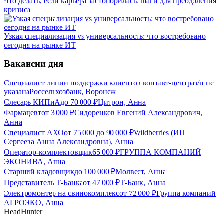
Что делать, если карьера застопорилась: шаги для преодоления
кризиса
Узкая специализация vs универсальность: что востребовано
сегодня на рынке ИТ
Вакансии дня
Специалист линии поддержки клиентов контакт-центра
з/п не
указана
Россельхозбанк, Воронеж
Слесарь КИПиА
до
70 000
₽
Цитрон, Анна
Фармацевт
от
3 000
₽
Сидоренков Евгений Александрович,
Анна
Специалист АХО
от
75 000
до
90 000
₽
Wildberries (ИП
Сергеева Анна Александровна), Анна
Оператор-комплектовщик
65 000
₽
ГРУППА КОМПАНИЙ
ЭКОНИВА, Анна
Старший кладовщик
до
100 000
₽
Молвест, Анна
Представитель Т-Банка
от
47 000
₽
Т-Банк, Анна
Электромонтер на свинокомплекс
от
72 000
₽
Группа компаний
АГРОЭКО, Анна
HeadHunter