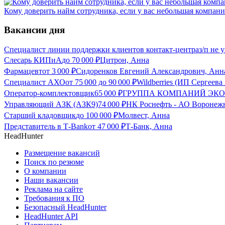
Кому доверить найм сотрудника, если у вас небольшая компани
Вакансии дня
Специалист линии поддержки клиентов контакт-центра
з/п не 
Слесарь КИПиА
до
70 000
₽
Цитрон, Анна
Фармацевт
от
3 000
₽
Сидоренков Евгений Александрович, Анн
Специалист АХО
от
75 000
до
90 000
₽
Wildberries (ИП Сергеев
Оператор-комплектовщик
65 000
₽
ГРУППА КОМПАНИЙ ЭКОН
Управляющий АЗК (АЗК9)
74 000
₽
НК Роснефть - АО Воронеж
Старший кладовщик
до
100 000
₽
Молвест, Анна
Представитель в Т-Bank
от
47 000
₽
Т-Банк, Анна
HeadHunter
Размещение вакансий
Поиск по резюме
О компании
Наши вакансии
Реклама на сайте
Требования к ПО
Безопасный HeadHunter
HeadHunter API