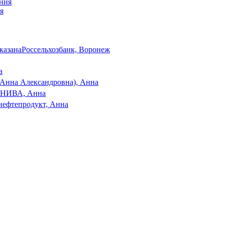
я
указана
Россельхозбанк, Воронеж
а
а Анна Александровна), Анна
ИВА, Анна
нефтепродукт, Анна