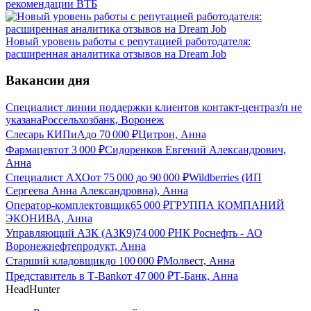
рекомендации ВТБ
Новый уровень работы с репутацией работодателя:
расширенная аналитика отзывов на Dream Job
Вакансии дня
Специалист линии поддержки клиентов контакт-центра
з/п не
указана
Россельхозбанк, Воронеж
Слесарь КИПиА
до
70 000
₽
Цитрон, Анна
Фармацевт
от
3 000
₽
Сидоренков Евгений Александрович,
Анна
Специалист АХО
от
75 000
до
90 000
₽
Wildberries (ИП
Сергеева Анна Александровна), Анна
Оператор-комплектовщик
65 000
₽
ГРУППА КОМПАНИЙ
ЭКОНИВА, Анна
Управляющий АЗК (АЗК9)
74 000
₽
НК Роснефть - АО
Воронежнефтепродукт, Анна
Старший кладовщик
до
100 000
₽
Молвест, Анна
Представитель в Т-Bank
от
47 000
₽
Т-Банк, Анна
HeadHunter