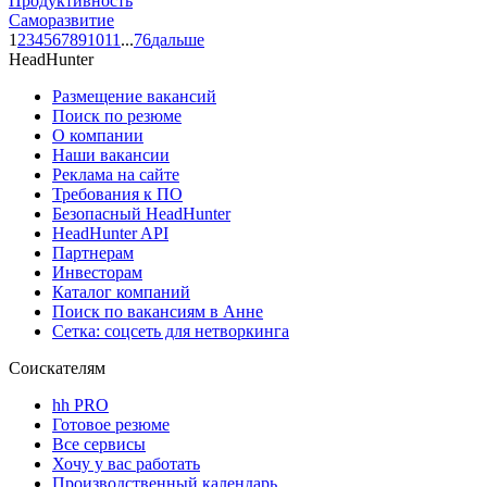
Продуктивность
Саморазвитие
1
2
3
4
5
6
7
8
9
10
11
...
76
дальше
HeadHunter
Размещение вакансий
Поиск по резюме
О компании
Наши вакансии
Реклама на сайте
Требования к ПО
Безопасный HeadHunter
HeadHunter API
Партнерам
Инвесторам
Каталог компаний
Поиск по вакансиям в Анне
Сетка: соцсеть для нетворкинга
Соискателям
hh PRO
Готовое резюме
Все сервисы
Хочу у вас работать
Производственный календарь