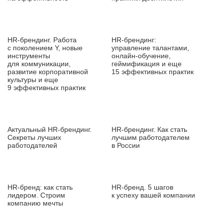
HR‑брендинг. Работа
HR‑брендинг:
с поколением Y, новые
управление талантами,
инструменты
онлайн‑обучение,
для коммуникации,
геймификация и еще
развитие корпоративной
15 эффективных практик
культуры и еще
9 эффективных практик
Актуальный HR‑брендинг.
HR‑брендинг. Как стать
Секреты лучших
лучшим работодателем
работодателей
в России
HR‑бренд: как стать
HR‑бренд. 5 шагов
лидером. Строим
к успеху вашей компании
компанию мечты