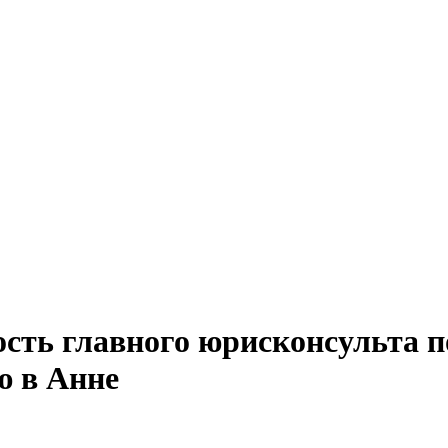
ость главного юрисконсульта п
ю в Анне