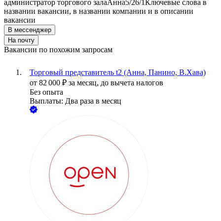
администратор торгового зала
Анна
5/2
6/1
Ключевые слова в
названии вакансии, в названии компании и в описании
вакансии
В мессенджер
На почту
Вакансии по похожим запросам
Торговый представитель t2 (Анна, Панино, В.Хава)
от
82 000
₽
за месяц,
до вычета налогов
Без опыта
Выплаты: Два раза в месяц