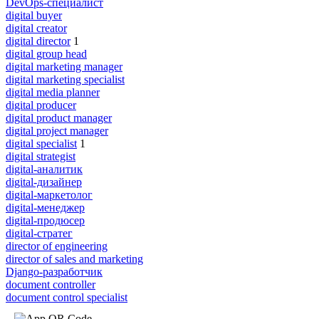
DevOps-специалист
digital buyer
digital creator
digital director
1
digital group head
digital marketing manager
digital marketing specialist
digital media planner
digital producer
digital product manager
digital project manager
digital specialist
1
digital strategist
digital-аналитик
digital-дизайнер
digital-маркетолог
digital-менеджер
digital-продюсер
digital-стратег
director of engineering
director of sales and marketing
Django-разработчик
document controller
document control specialist