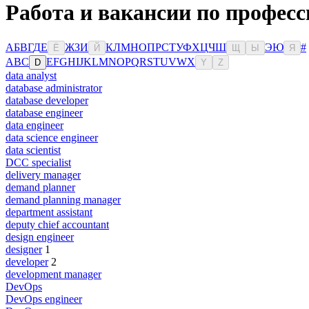
Работа и вакансии по професс
А
Б
В
Г
Д
Е
Ж
З
И
К
Л
М
Н
О
П
Р
С
Т
У
Ф
Х
Ц
Ч
Ш
Э
Ю
#
Ё
Й
Щ
Ы
Я
A
B
C
E
F
G
H
I
J
K
L
M
N
O
P
Q
R
S
T
U
V
W
X
D
Y
Z
data analyst
database administrator
database developer
database engineer
data engineer
data science engineer
data scientist
DCC specialist
delivery manager
demand planner
demand planning manager
department assistant
deputy chief accountant
design engineer
designer
1
developer
2
development manager
DevOps
DevOps engineer