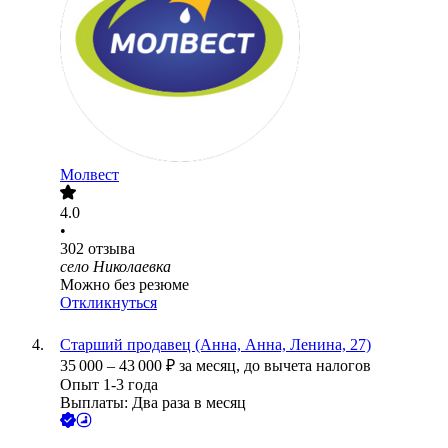
Молвест
4.0
•
302
отзыва
село Николаевка
Можно без резюме
Откликнуться
Старший продавец (Анна, Анна, Ленина, 27)
35 000
–
43 000
₽
за месяц,
до вычета налогов
Опыт 1-3 года
Выплаты: Два раза в месяц