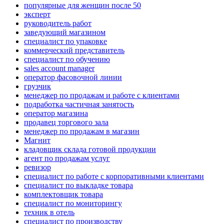
популярные для женщин после 50
эксперт
руководитель работ
заведующий магазином
специалист по упаковке
коммерческий представитель
специалист по обучению
sales account manager
оператор фасовочной линии
грузчик
менеджер по продажам и работе с клиентами
подработка частичная занятость
оператор магазина
продавец торгового зала
менеджер по продажам в магазин
Магнит
кладовщик склада готовой продукции
агент по продажам услуг
ревизор
специалист по работе с корпоративными клиентами
специалист по выкладке товара
комплектовщик товара
специалист по мониторингу
техник в отель
специалист по производству