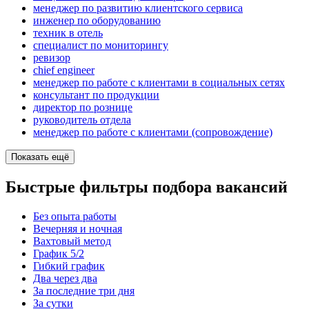
менеджер по развитию клиентского сервиса
инженер по оборудованию
техник в отель
специалист по мониторингу
ревизор
chief engineer
менеджер по работе с клиентами в социальных сетях
консультант по продукции
директор по рознице
руководитель отдела
менеджер по работе с клиентами (сопровождение)
Показать ещё
Быстрые фильтры подбора вакансий
Без опыта работы
Вечерняя и ночная
Вахтовый метод
График 5/2
Гибкий график
Два через два
За последние три дня
За сутки