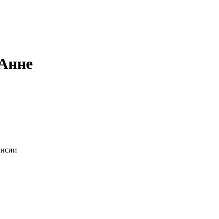
 Анне
ансии