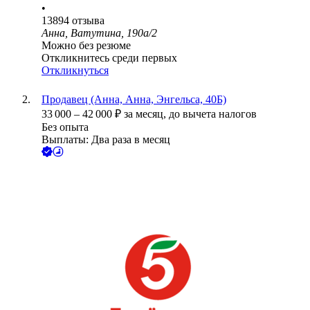
•
13894
отзыва
Анна, Ватутина, 190а/2
Можно без резюме
Откликнитесь среди первых
Откликнуться
Продавец (Анна, Анна, Энгельса, 40Б)
33 000
–
42 000
₽
за месяц,
до вычета налогов
Без опыта
Выплаты: Два раза в месяц