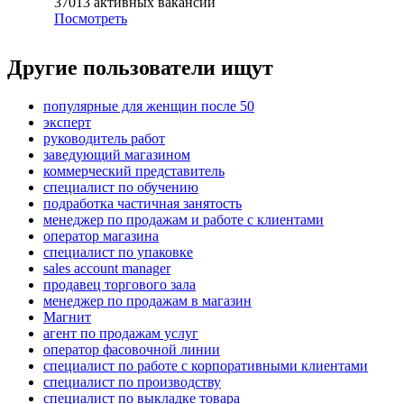
37013
активных вакансий
Посмотреть
Другие пользователи ищут
популярные для женщин после 50
эксперт
руководитель работ
заведующий магазином
коммерческий представитель
специалист по обучению
подработка частичная занятость
менеджер по продажам и работе с клиентами
оператор магазина
специалист по упаковке
sales account manager
продавец торгового зала
менеджер по продажам в магазин
Магнит
агент по продажам услуг
оператор фасовочной линии
специалист по работе с корпоративными клиентами
специалист по производству
специалист по выкладке товара