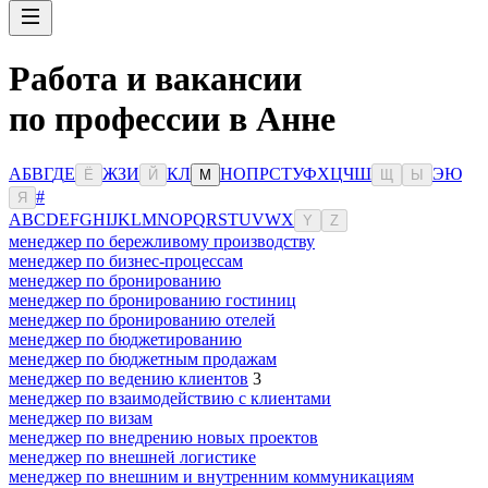
Работа и вакансии
по профессии в Анне
А
Б
В
Г
Д
Е
Ж
З
И
К
Л
Н
О
П
Р
С
Т
У
Ф
Х
Ц
Ч
Ш
Э
Ю
Ё
Й
М
Щ
Ы
#
Я
A
B
C
D
E
F
G
H
I
J
K
L
M
N
O
P
Q
R
S
T
U
V
W
X
Y
Z
менеджер по бережливому производству
менеджер по бизнес-процессам
менеджер по бронированию
менеджер по бронированию гостиниц
менеджер по бронированию отелей
менеджер по бюджетированию
менеджер по бюджетным продажам
менеджер по ведению клиентов
3
менеджер по взаимодействию с клиентами
менеджер по визам
менеджер по внедрению новых проектов
менеджер по внешней логистике
менеджер по внешним и внутренним коммуникациям