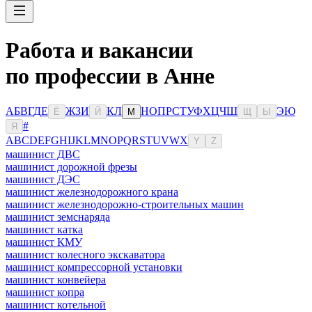
Работа и вакансии
по профессии в Анне
А
Б
В
Г
Д
Е
Ж
З
И
К
Л
Н
О
П
Р
С
Т
У
Ф
Х
Ц
Ч
Ш
Э
Ю
Ё
Й
М
Щ
Ы
#
Я
A
B
C
D
E
F
G
H
I
J
K
L
M
N
O
P
Q
R
S
T
U
V
W
X
Y
Z
машинист ДВС
машинист дорожной фрезы
машинист ДЭС
машинист железнодорожного крана
машинист железнодорожно-строительных машин
машинист земснаряда
машинист катка
машинист КМУ
машинист колесного экскаватора
машинист компрессорной установки
машинист конвейера
машинист копра
машинист котельной