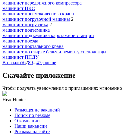
машинист передвижного компрессора
машинист ПКС
машинист пневмоколесного крана
машинист погрузочной машины
2
машинист погрузчика
2
машинист подъемника
машинист подъемника каротажной станции
машинист поезда
машинист портального крана
машинист по стирке белья и ремонту спецодежды
машинист ППДУ
В начало
5
6
7
8
9
...
47
дальше
Скачайте приложение
Чтобы получать уведомления о приглашениях мгновенно
HeadHunter
Размещение вакансий
Поиск по резюме
О компании
Наши вакансии
Реклама на сайте