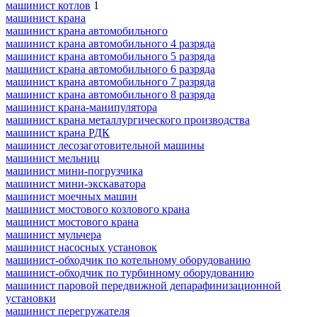
машинист котлов
1
машинист крана
машинист крана автомобильного
машинист крана автомобильного 4 разряда
машинист крана автомобильного 5 разряда
машинист крана автомобильного 6 разряда
машинист крана автомобильного 7 разряда
машинист крана автомобильного 8 разряда
машинист крана-манипулятора
машинист крана металлургического производства
машинист крана РДК
машинист лесозаготовительной машины
машинист мельниц
машинист мини-погрузчика
машинист мини-экскаватора
машинист моечных машин
машинист мостового козлового крана
машинист мостового крана
машинист мульчера
машинист насосных установок
машинист-обходчик по котельному оборудованию
машинист-обходчик по турбинному оборудованию
машинист паровой передвижной депарафинизационной
установки
машинист перегружателя