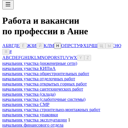
Работа и вакансии
по профессии в Анне
А
Б
В
Г
Д
Е
Ж
З
И
К
Л
М
О
П
Р
С
Т
У
Ф
Х
Ц
Ч
Ш
Э
Ю
Ё
Й
Н
Щ
Ы
#
Я
A
B
C
D
E
F
G
H
I
J
K
L
M
N
O
P
Q
R
S
T
U
V
W
X
Y
Z
начальник участка (инженерные сети)
начальник участка КИПиА
начальник участка общестроительных работ
начальник участка отделочных работ
начальник участка открытых горных работ
начальник участка сантехнических работ
начальник участка (склада)
начальник участка (слаботочные системы)
начальник участка СМР
начальник участка строительно-монтажных работ
начальник участка упаковки
начальник участка эксплуатации
1
начальник финансового отдела