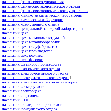
начальник финансового управления
начальник финансово-экономического отдела
начальник финансово-экономического управления
начальник химико-аналитической лаборатории
начальник химической лаборатории
начальник хозяйственного отдела
начальник центральной заводской лаборатории
начальник цеха
начальник цеха металлоконструкций
начальник цеха металлообработки
начальник цеха полуфабрикатов
начальник цеха производства
начальник цеха розлива
начальник цеха фасовки
начальник швейного производства
начальник экономического отдела
начальник электромонтажного участка
начальник электротехнического отдела
1
начальник электротехнической лаборатории
начальник электроучастка
начальник электроцеха
начальник энергоцеха
начальник ЭТЛ
начальник ювелирного производства
начальник юридического отдела