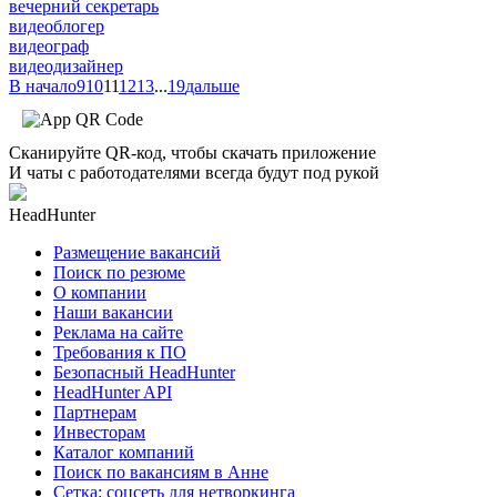
вечерний секретарь
видеоблогер
видеограф
видеодизайнер
В начало
9
10
11
12
13
...
19
дальше
Сканируйте QR-код, чтобы скачать приложение
И чаты с работодателями всегда будут под рукой
HeadHunter
Размещение вакансий
Поиск по резюме
О компании
Наши вакансии
Реклама на сайте
Требования к ПО
Безопасный HeadHunter
HeadHunter API
Партнерам
Инвесторам
Каталог компаний
Поиск по вакансиям в Анне
Сетка: соцсеть для нетворкинга