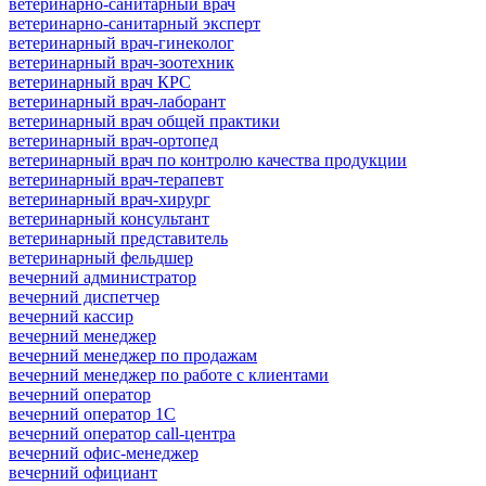
ветеринарно-санитарный врач
ветеринарно-санитарный эксперт
ветеринарный врач-гинеколог
ветеринарный врач-зоотехник
ветеринарный врач КРС
ветеринарный врач-лаборант
ветеринарный врач общей практики
ветеринарный врач-ортопед
ветеринарный врач по контролю качества продукции
ветеринарный врач-терапевт
ветеринарный врач-хирург
ветеринарный консультант
ветеринарный представитель
ветеринарный фельдшер
вечерний администратор
вечерний диспетчер
вечерний кассир
вечерний менеджер
вечерний менеджер по продажам
вечерний менеджер по работе с клиентами
вечерний оператор
вечерний оператор 1С
вечерний оператор call-центра
вечерний офис-менеджер
вечерний официант