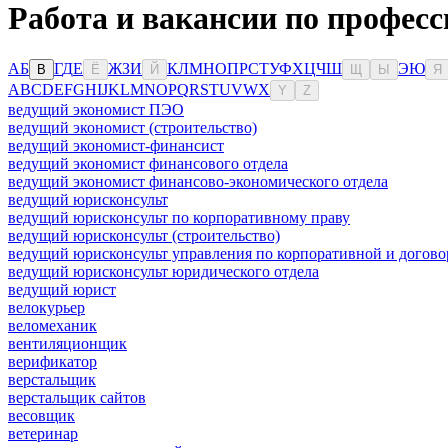
Работа и вакансии по професс
А
Б
Г
Д
Е
Ж
З
И
К
Л
М
Н
О
П
Р
С
Т
У
Ф
Х
Ц
Ч
Ш
Э
Ю
В
Ё
Й
Щ
Ы
Я
A
B
C
D
E
F
G
H
I
J
K
L
M
N
O
P
Q
R
S
T
U
V
W
X
Y
Z
ведущий экономист ПЭО
ведущий экономист (строительство)
ведущий экономист-финансист
ведущий экономист финансового отдела
ведущий экономист финансово-экономического отдела
ведущий юрисконсульт
ведущий юрисконсульт по корпоративному праву
ведущий юрисконсульт (строительство)
ведущий юрисконсульт управления по корпоративной и догово
ведущий юрисконсульт юридического отдела
ведущий юрист
велокурьер
веломеханик
вентиляционщик
верификатор
верстальщик
верстальщик сайтов
весовщик
ветеринар