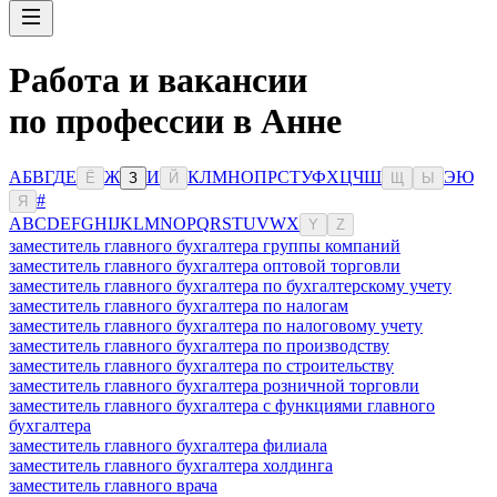
Работа и вакансии
по профессии в Анне
А
Б
В
Г
Д
Е
Ж
И
К
Л
М
Н
О
П
Р
С
Т
У
Ф
Х
Ц
Ч
Ш
Э
Ю
Ё
З
Й
Щ
Ы
#
Я
A
B
C
D
E
F
G
H
I
J
K
L
M
N
O
P
Q
R
S
T
U
V
W
X
Y
Z
заместитель главного бухгалтера группы компаний
заместитель главного бухгалтера оптовой торговли
заместитель главного бухгалтера по бухгалтерскому учету
заместитель главного бухгалтера по налогам
заместитель главного бухгалтера по налоговому учету
заместитель главного бухгалтера по производству
заместитель главного бухгалтера по строительству
заместитель главного бухгалтера розничной торговли
заместитель главного бухгалтера с функциями главного
бухгалтера
заместитель главного бухгалтера филиала
заместитель главного бухгалтера холдинга
заместитель главного врача